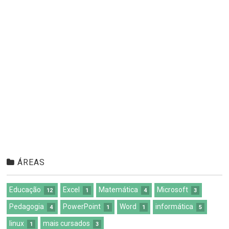
ÁREAS
Educação
Excel
Matemática
Microsoft
12
1
4
3
Pedagogia
PowerPoint
Word
informática
4
1
1
5
linux
mais cursados
1
3